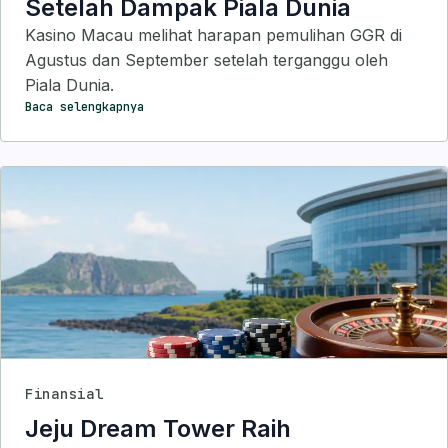
Setelah Dampak Piala Dunia
Kasino Macau melihat harapan pemulihan GGR di
Agustus dan September setelah terganggu oleh
Piala Dunia.
Baca selengkapnya
Finansial
Jeju Dream Tower Raih