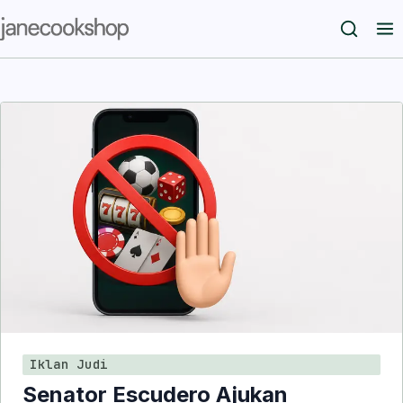
Jane Cookshop
Iklan Judi
Senator Escudero Ajukan