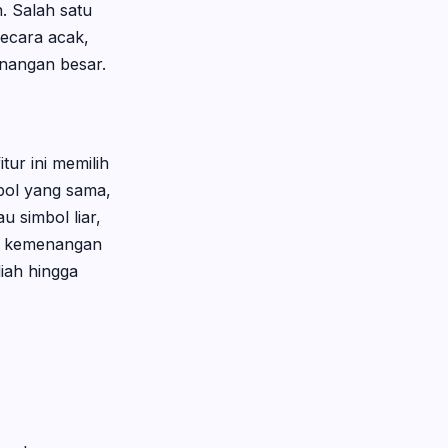
. Salah satu
secara acak,
nangan besar.
itur ini memilih
mbol yang sama,
u simbol liar,
ka kemenangan
diah hingga