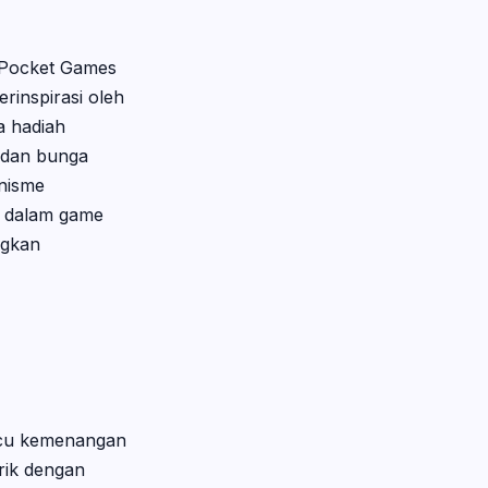
 Pocket Games
erinspirasi oleh
a hadiah
u dan bunga
nisme
l dalam game
ngkan
micu kemenangan
rik dengan