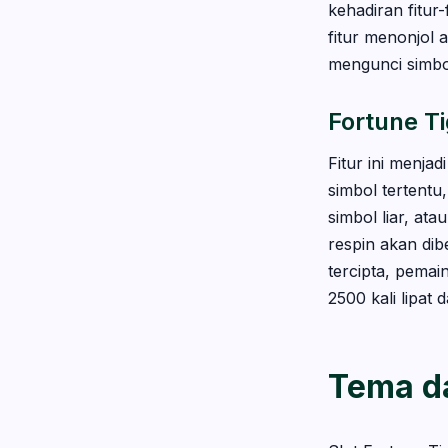
kehadiran fitur
fitur menonjol 
mengunci simbo
Fortune Ti
Fitur ini menjadi
simbol tertentu
simbol liar, at
respin akan dib
tercipta, pemai
2500 kali lipat 
Tema d