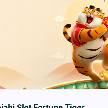
jahi Slot Fortune Tiger