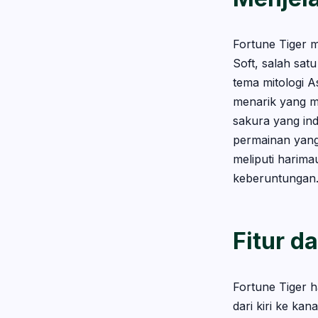
Fortune Tiger 
Soft, salah sat
tema mitologi 
menarik yang me
sakura yang in
permainan yang
meliputi harim
keberuntungan
Fitur 
Fortune Tiger 
dari kiri ke ka