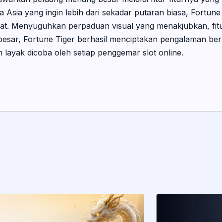
Asia yang ingin lebih dari sekadar putaran biasa, Fortune
pat. Menyuguhkan perpaduan visual yang menakjubkan, fitur
 besar, Fortune Tiger berhasil menciptakan pengalaman be
layak dicoba oleh setiap penggemar slot online.