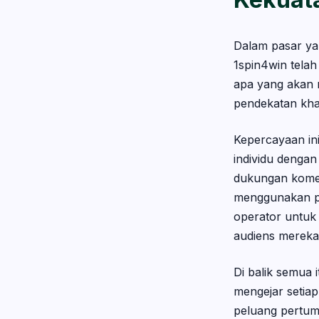
Dalam pasar yan
1spin4win telah
apa yang akan 
pendekatan kha
Kepercayaan i
individu dengan
dukungan komers
menggunakan pe
operator untuk 
audiens mereka
Di balik semua 
mengejar setiap
peluang pertum