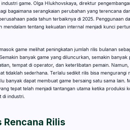
m industri game. Olga Hlukhovskaya, direktur pengembangan
bagi bagaimana serangkaian perubahan yang terencana dan 
erusahaan pada tahun terbaiknya di 2025. Penggunaan data
mendalam tentang kekuatan internal menjadi kunci pert
asok game melihat peningkatan jumlah rilis bulanan seba
Semakin banyak game yang diluncurkan, semakin banyak 
tian, tempat di operator, dan keterlibatan pemain. Namu
at tidaklah sederhana. Terlalu sedikit rilis bisa mengurang
alu banyak dapat membuat game bersaing satu sama lain
ng tepat telah menjadi tantangan utama ketika produksi k
di industri.
s Rencana Rilis