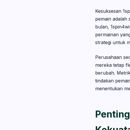
Kesuksesan 1sp
pemain adalah s
bulan, 1spin4wi
permainan yang 
strategi untuk 
Perusahaan seca
mereka tetap f
berubah. Metrik
tindakan pemai
menentukan meka
Pentin
Kekuat