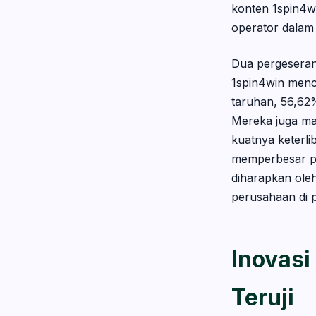
konten 1spin4w
operator dalam
Dua pergeseran
1spin4win menc
taruhan, 56,62
Mereka juga ma
kuatnya keterli
memperbesar pr
diharapkan oleh
perusahaan di 
Inovasi
Teruji