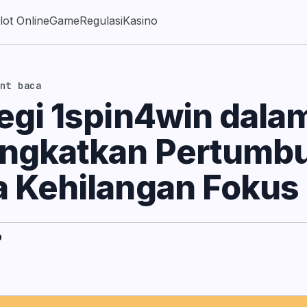
lot Online
Game
Regulasi
Kasino
nt baca
tegi 1spin4win dala
ngkatkan Pertumb
a Kehilangan Fokus
p