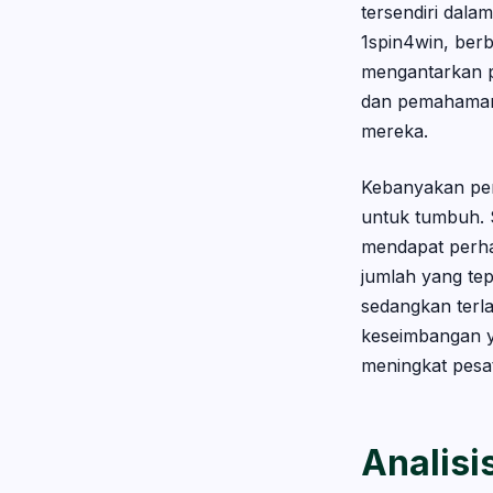
tersendiri dala
1spin4win, ber
mengantarkan p
dan pemahaman 
mereka.
Kebanyakan pem
untuk tumbuh. 
mendapat perha
jumlah yang tep
sedangkan terl
keseimbangan ya
meningkat pesat 
Analisi