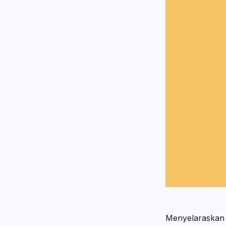
Menyelaraskan 