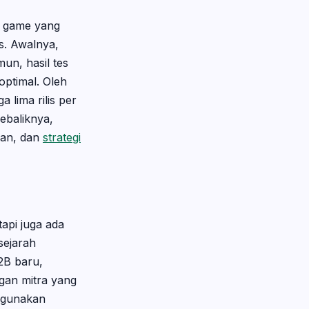
s game yang
s. Awalnya,
un, hasil tes
ptimal. Oleh
 lima rilis per
Sebaliknya,
pan, dan
strategi
api juga ada
sejarah
2B baru,
gan mitra yang
nggunakan