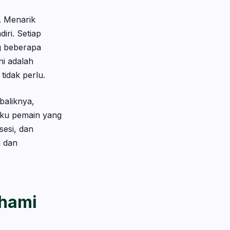
. Menarik
ri. Setiap
g beberapa
ni adalah
tidak perlu.
baliknya,
aku pemain yang
sesi, dan
g dan
hami