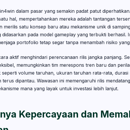
in4win dalam pasar yang semakin padat patut diperhatikan
atu hal, mempertahankan mereka adalah tantangan tersendi
n merilis satu konsep baru atau mekanisme unik di sampin
didasarkan pada model gameplay yang terbukti berhasil. I
menjaga portofolio tetap segar tanpa menambah risiko yang 
ra aktif menghindari perencanaan rilis jangka panjang. Se
leksibel, memungkinkan tim merespons tren baru dan peril
 seperti volume taruhan, ukuran taruhan rata-rata, durasi 
n terus dipantau. Wawasan ini memengaruhi rilis mendatan
nisme mana yang layak untuk investasi lebih lanjut.
gnya Kepercayaan dan Mema
an