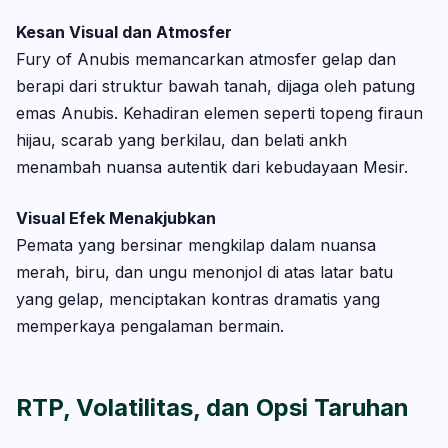
Kesan Visual dan Atmosfer
Fury of Anubis memancarkan atmosfer gelap dan
berapi dari struktur bawah tanah, dijaga oleh patung
emas Anubis. Kehadiran elemen seperti topeng firaun
hijau, scarab yang berkilau, dan belati ankh
menambah nuansa autentik dari kebudayaan Mesir.
Visual Efek Menakjubkan
Pemata yang bersinar mengkilap dalam nuansa
merah, biru, dan ungu menonjol di atas latar batu
yang gelap, menciptakan kontras dramatis yang
memperkaya pengalaman bermain.
RTP, Volatilitas, dan Opsi Taruhan