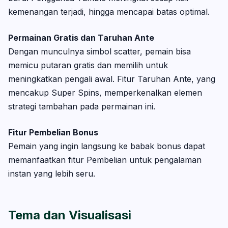
kemenangan terjadi, hingga mencapai batas optimal.
Permainan Gratis dan Taruhan Ante
Dengan munculnya simbol scatter, pemain bisa
memicu putaran gratis dan memilih untuk
meningkatkan pengali awal. Fitur Taruhan Ante, yang
mencakup Super Spins, memperkenalkan elemen
strategi tambahan pada permainan ini.
Fitur Pembelian Bonus
Pemain yang ingin langsung ke babak bonus dapat
memanfaatkan fitur Pembelian untuk pengalaman
instan yang lebih seru.
Tema dan Visualisasi