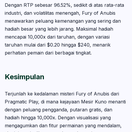
Dengan RTP sebesar 96.52%, sedikit di atas rata-rata
industri, dan volatilitas menengah, Fury of Anubis
menawarkan peluang kemenangan yang sering dan
hadiah besar yang lebih jarang. Maksimal hadiah
mencapai 10,000x dari taruhan, dengan variasi
taruhan mulai dari $0.20 hingga $240, menarik
perhatian pemain dari berbagai tingkat.
Kesimpulan
Terjunlah ke kedalaman misteri Fury of Anubis dari
Pragmatic Play, di mana kejayaan Mesir Kuno menanti
dengan peluang pengganda, putaran gratis, dan
hadiah hingga 10,000x. Dengan visualisasi yang
mengagumkan dan fitur permainan yang mendalam,