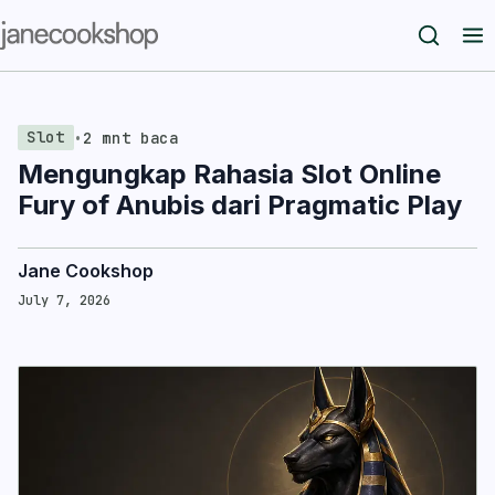
Slot
•
2 mnt baca
Mengungkap Rahasia Slot Online
Fury of Anubis dari Pragmatic Play
Jane Cookshop
July 7, 2026