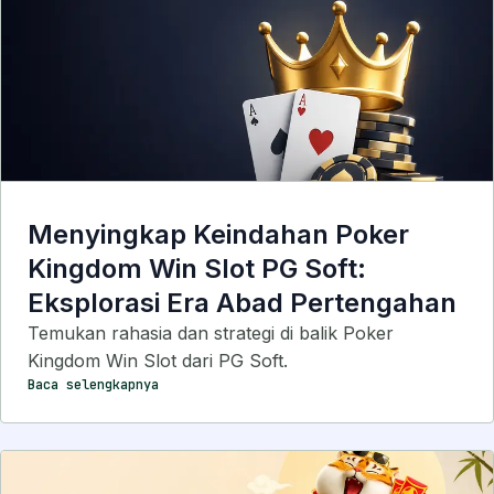
Menyingkap Keindahan Poker
Kingdom Win Slot PG Soft:
Eksplorasi Era Abad Pertengahan
Temukan rahasia dan strategi di balik Poker
Kingdom Win Slot dari PG Soft.
Baca selengkapnya