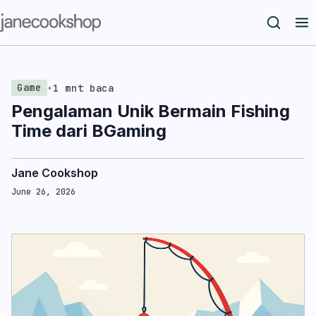
Game
•
1 mnt baca
Pengalaman Unik Bermain Fishing
Time dari BGaming
Jane Cookshop
June 26, 2026