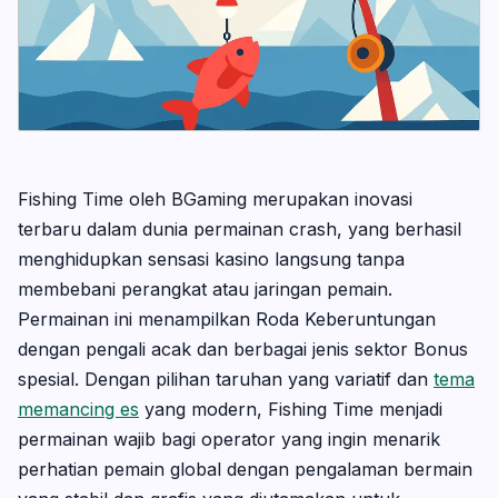
Fishing Time oleh BGaming merupakan inovasi
terbaru dalam dunia permainan crash, yang berhasil
menghidupkan sensasi kasino langsung tanpa
membebani perangkat atau jaringan pemain.
Permainan ini menampilkan Roda Keberuntungan
dengan pengali acak dan berbagai jenis sektor Bonus
spesial. Dengan pilihan taruhan yang variatif dan
tema
memancing es
yang modern, Fishing Time menjadi
permainan wajib bagi operator yang ingin menarik
perhatian pemain global dengan pengalaman bermain