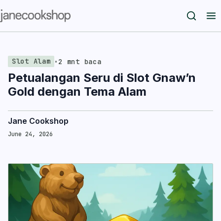
Slot Alam
•
2 mnt baca
Petualangan Seru di Slot Gnaw’n
Gold dengan Tema Alam
Jane Cookshop
June 24, 2026